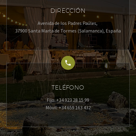
DIRECCIÓN
Avenida de los Padres Paúles,
37900 Santa Marta de Tormes (Salamanca), España
TELÉFONO
Fijo: +34 923 28 15 99
Móvil: +34 659 163 432