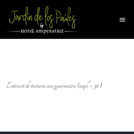
Entrecot de ternera con guarnición (supl. + 3€)